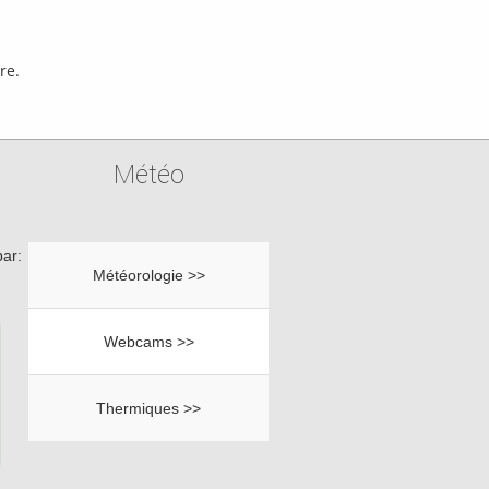
re.
Météo
ar:
Météorologie >>
Webcams >>
Thermiques >>