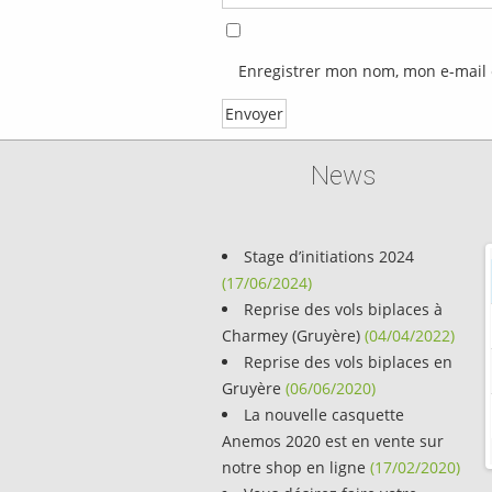
Enregistrer mon nom, mon e-mail 
News
Stage d’initiations 2024
5.26 au 04.10.26
Du 01.05.26 au 04.10.26
Du 01.05.26
(17/06/2024)
Reprise des vols biplaces à
e
vols biplaces
Semaine
vols biplaces
Semaine
Charmey (Gruyère)
(04/04/2022)
Reprise des vols biplaces en
vols biplaces
Samedi
vols biplaces
Samedi
Gruyère
(06/06/2020)
La nouvelle casquette
he
vols biplaces
Dimanche
vols biplaces
Dimanche
Anemos 2020 est en vente sur
notre shop en ligne
(17/02/2020)