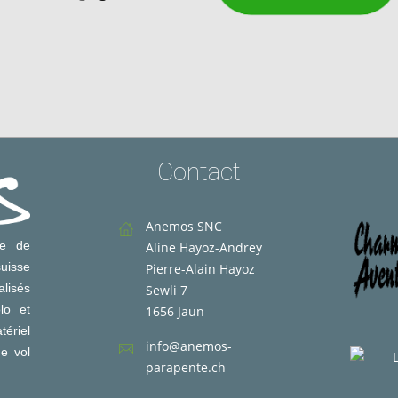
Contact
Anemos SNC
le de
Aline Hayoz-Andrey
uisse
Pierre-Alain Hayoz
lisés
Sewli 7
lo et
1656 Jaun
ériel
info@anemos-
de vol
parapente.ch