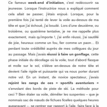
Ce fameux
week-end d’initiation
, c’est redécouvrir sa
jeunesse. Lorsque l’instructrice nous a expliqué comment
cela allait se passer, j’étais enjoué. Lorsque, pour la
première fois j’ai tenté de lever la voile au-dessus de ma
tête et que j’ai échoué, j’ai boudé. Lors d’une deuxième, ou
troisième, ou quatrième tentative, je ne me rappelle plus
exactement, mais qu’importe !, j’ai enfin réussi, j’ai sautillé
de joie, heureux comme un fou, fier comme un paon… Et
perdant toute crédibilité auprès de mes collègues du jour
au passage. Mais j’avais
réussi à faire un gonflage
, cette
phase initiale du décollage où la voile, tout d’abord flasque
et molle sur le sol, s’élève en-dessus de notre tête et
devient l’aile rigide et puissante qui va nous porter durant
notre vol. En un instant, de novice spectateur, j’avais
rejoint les rangs de ces « sportifs aventuriers »
s’envolant des bords de piste de ski. La méthode pour
ceci ? Bien étaler sa voile, démêler les suspentes – que je
nommais sac de nœuds de fichues ficelles quelques heures
auparavant –, se centrer par rapport à l’aile, faire face à la