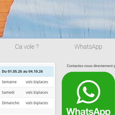
Ca vole ?
WhatsApp
Contactez-nous directement p
Du 01.05.26 au 04.10.26
Du 01.05.26 au 04.10.26
Semaine
vols biplaces
Semaine
vols biplaces
Samedi
vols biplaces
Samedi
vols biplaces
Dimanche
vols biplaces
Dimanche
vols biplaces