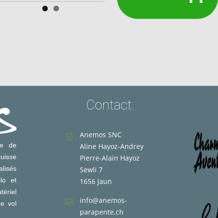
Contact
Anemos SNC
le de
Aline Hayoz-Andrey
uisse
Pierre-Alain Hayoz
lisés
Sewli 7
lo et
1656 Jaun
ériel
info@anemos-
de vol
parapente.ch