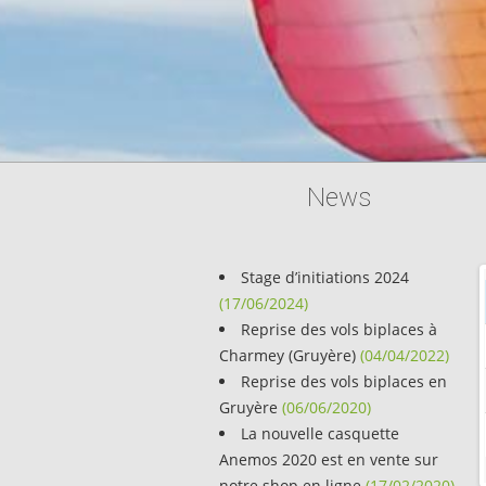
News
Stage d’initiations 2024
Du 01.05.26 au 04.10.26
Du 01.05.26 au 04.10.26
(17/06/2024)
Reprise des vols biplaces à
Semaine
vols biplaces
Semaine
vols biplaces
Charmey (Gruyère)
(04/04/2022)
Reprise des vols biplaces en
Samedi
vols biplaces
Samedi
vols biplaces
Gruyère
(06/06/2020)
La nouvelle casquette
Dimanche
vols biplaces
Dimanche
vols biplaces
Anemos 2020 est en vente sur
notre shop en ligne
(17/02/2020)