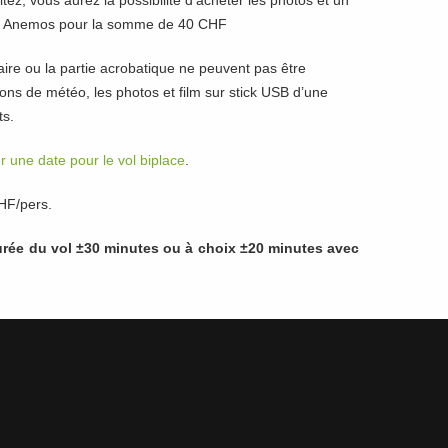
aitez, vous aurez la possibilité d’acheter les photos et un
USB Anemos pour la somme de 40 CHF
ire ou la partie acrobatique ne peuvent pas être
sons de météo, les photos et film sur stick USB d’une
ts.
r une date pour le vol biplace
.
HF/pers.
durée du vol ±30 minutes ou à choix ±20 minutes avec