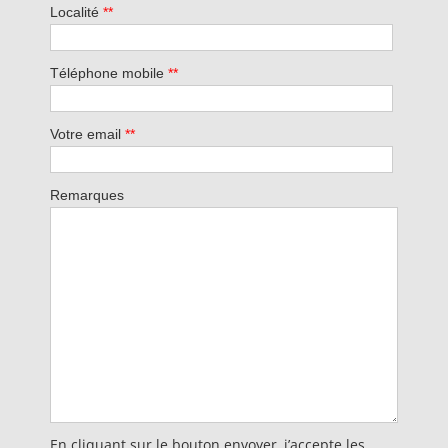
Localité
**
Téléphone mobile
**
Votre email
**
Remarques
En cliquant sur le bouton envoyer, j’accepte les