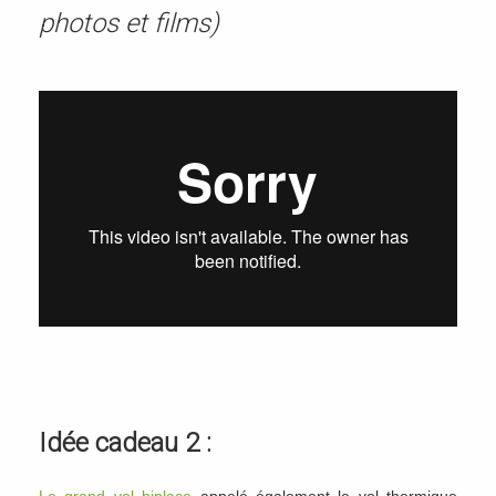
photos et films)
Idée cadeau 2 :
Le grand vol biplace
appelé également le vol thermique